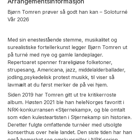
Arrangementsinformasjon
Bjørn Tomren prøver så godt han kan – Soloturné
Vår 2026
Med sin enestestående stemme, musikalitet og
surealistiske fortellerkunst legger Bjørn Tomren ut
på turné med nye og gamle landeplager.
Repertoaret spenner frareligiøse folketoner,
strupesang, Americana, jazz, middelalderballader,
jodling,psykedelisk protest musikk, til viser så
lavmælt at du først merker de på vei hjem.
Siden 2019 har Tomren gitt ut tre kritikerroste
album. Høsten 2021 ble han heleNorges favoritt i
NRK-konkurransen «Stjernekamp», og ble omtalt
som «den kulesteartisten i Stjernekamp sin historie».
Deretter fulgte omfattende turnéer med utsolgte
konserthus over hele landet. Den siste tiden har han
også bemerket seg omskuespiller i NRK-serien