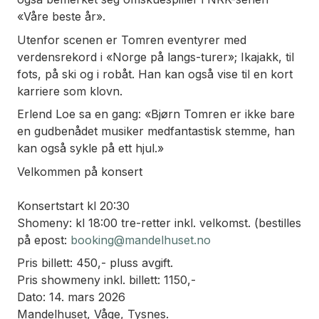
«Våre beste år».
Utenfor scenen er Tomren eventyrer med
verdensrekord i «Norge på langs-turer»; Ikajakk, til
fots, på ski og i robåt. Han kan også vise til en kort
karriere som klovn.
Erlend Loe sa en gang: «Bjørn Tomren er ikke bare
en gudbenådet musiker medfantastisk stemme, han
kan også sykle på ett hjul.»
Velkommen på konsert
Konsertstart kl 20:30
Shomeny: kl 18:00 tre-retter inkl. velkomst. (bestilles
på epost:
booking@mandelhuset.no
Pris billett: 450,- pluss avgift.
Pris showmeny inkl. billett: 1150,-
Dato: 14. mars 2026
Mandelhuset, Våge, Tysnes.