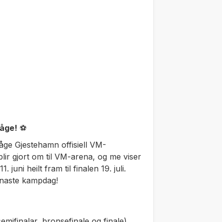
åge!
⚽
åge Gjestehamn offisiell VM-
lir gjort om til VM-arena, og me viser
ni heilt fram til finalen 19. juli.
einaste kampdag!
semifinalar, bronsefinale og finale)