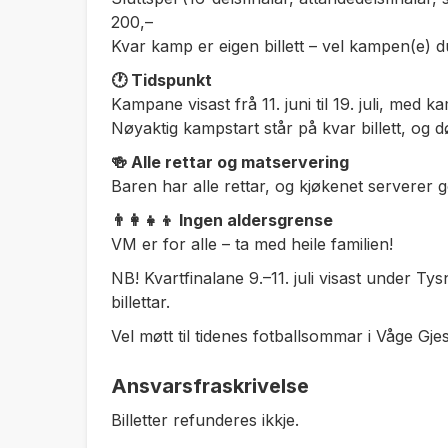
200,–
Kvar kamp er eigen billett – vel kampen(e) du v
🕐 Tidspunkt
Kampane visast frå 11. juni til 19. juli, med ka
Nøyaktig kampstart står på kvar billett, og d
🍻 Alle rettar og matservering
Baren har alle rettar, og kjøkenet servere
👨‍👩‍👧‍👦 Ingen aldersgrense
VM er for alle – ta med heile familien!
NB! Kvartfinalane 9.–11. juli visast under T
billettar.
Vel møtt til tidenes fotballsommar i Våge Gj
Ansvarsfraskrivelse
Billetter refunderes ikkje.