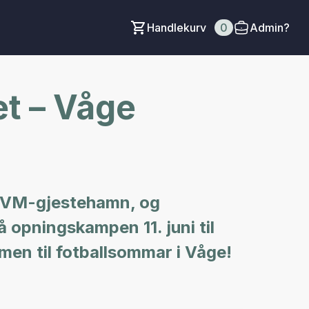
Handlekurv
0
Admin?
t – Våge
l VM-gjestehamn, og
 opningskampen 11. juni til
omen til fotballsommar i Våge!