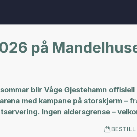
26 på Mandelhuse
sommar blir Våge Gjestehamn offisiel
arena med kampane på storskjerm – frå
 matservering. Ingen aldersgrense – velk
BESTILL