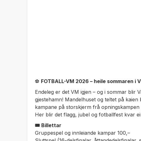
⚽
FOTBALL-VM 2026 – heile sommaren i V
Endeleg er det VM igjen – og i sommar blir V
gjestehamn! Mandelhuset og teltet på kaien b
kampane på storskjerm frå opningskampen 11. ju
Her blir det flagg, jubel og fotballfest kvar 
🎟️ Billettar
Gruppespel og innleiande kampar 100,–
Sluttspel (16-delsfinalar, åttandedelsfinalar, 