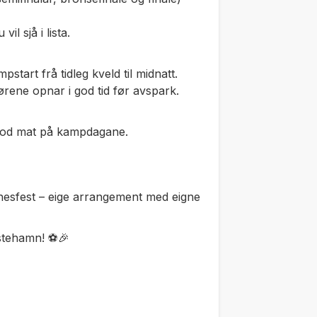
il sjå i lista.
mpstart frå tidleg kveld til midnatt.
ørene opnar i god tid før avspark.
r god mat på kampdagane.
ysnesfest – eige arrangement med eigne
estehamn! ⚽🎉