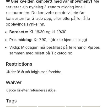
🍽️ Gjer kvelden komplett med vår showmeny!
Me
serverer ein nydeleg 3-rettars middag inne i
restauranten. Du kan velje om du vil ete før
konserten for å lade opp, eller etterpå for å la
opplevinga synke inn.
Bordsete:
Kl. 16:30 og kl. 19:30
Pris middag:
Kr 790,- (drikke kjem i tillegg)
Viktig: Middagen må bestillast på førehand! Kjøpes
sammen med billett på Ticketco.no
Restrictions
UNder 18 år må følgja med foreldre.
Waiver
Kjøpte billetter refunderes ikkje.
Tags