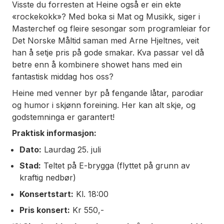
Visste du forresten at Heine også er ein ekte
«rockekokk»? Med boka si
Mat og Musikk
, siger i
Masterchef
og fleire sesongar som programleiar for
Det Norske Måltid
saman med Arne Hjeltnes, veit
han å setje pris på gode smakar. Kva passar vel då
betre enn å kombinere showet hans med ein
fantastisk middag hos oss?
Heine med venner byr på fengande låtar, parodiar
og humor i skjønn foreining. Her kan alt skje, og
godstemninga er garantert!
Praktisk informasjon:
Dato:
Laurdag 25. juli
Stad:
Teltet på E-brygga (flyttet på grunn av
kraftig nedbør)
Konsertstart:
Kl. 18:00
Pris konsert:
Kr 550,-