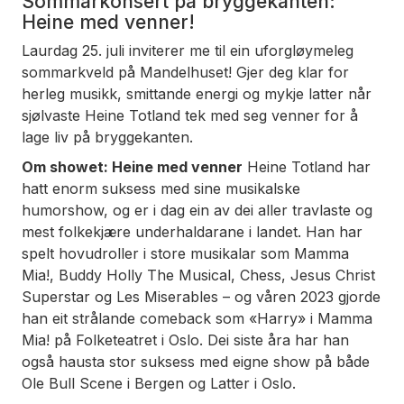
Sommarkonsert på bryggekanten:
Heine med venner!
Laurdag 25. juli inviterer me til ein uforgløymeleg
sommarkveld på Mandelhuset! Gjer deg klar for
herleg musikk, smittande energi og mykje latter når
sjølvaste Heine Totland tek med seg venner for å
lage liv på bryggekanten.
Om showet: Heine med venner
Heine Totland har
hatt enorm suksess med sine musikalske
humorshow, og er i dag ein av dei aller travlaste og
mest folkekjære underhaldarane i landet. Han har
spelt hovudroller i store musikalar som
Mamma
Mia!
,
Buddy Holly The Musical
,
Chess
,
Jesus Christ
Superstar
og
Les Miserables
– og våren 2023 gjorde
han eit strålande comeback som «Harry» i
Mamma
Mia!
på Folketeatret i Oslo. Dei siste åra har han
også hausta stor suksess med eigne show på både
Ole Bull Scene i Bergen og Latter i Oslo.